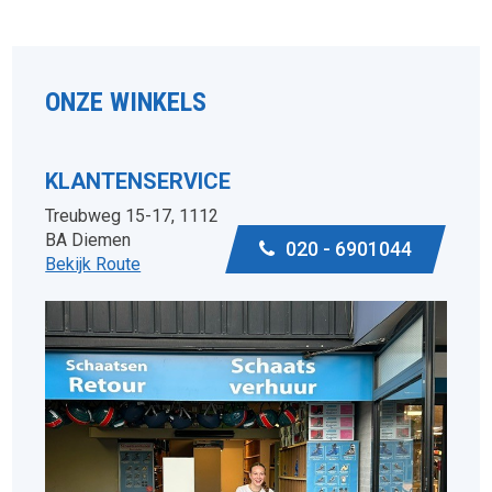
ONZE WINKELS
KLANTENSERVICE
Treubweg 15-17, 1112
BA Diemen
020 - 6901044
Bekijk Route