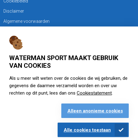
Cookiebeleid
Disclaimer
Algemene voorwaarden
KLANTENSERVICE
Treubweg 15-17, 1112 BA Diemen
WATERMAN SPORT MAAKT GEBRUIK
020 - 6901044
VAN COOKIES
Openingstijden
Als u meer wilt weten over de cookies die wij gebruiken, de
gegevens die daarmee verzameld worden en over uw
zie watermansport.nl
rechten op dit punt, lees dan ons
Cookiestatement
.
Alleen anonieme cookies
Openingstijden
Alle cookies toestaan