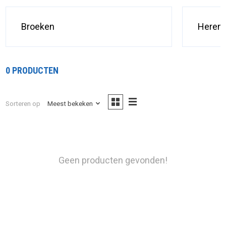
Broeken
Heren 
0 PRODUCTEN
Sorteren op
Meest bekeken
Geen producten gevonden!