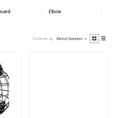
Guard
Elbow
Glo
Sorteren op
Meest bekeken