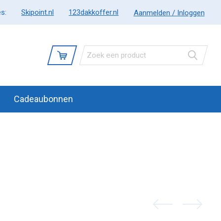
s:
Skipoint.nl
123dakkoffer.nl
Aanmelden / Inloggen
Cadeaubonnen