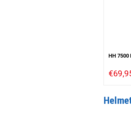
HH 7500
€69,9
Helme