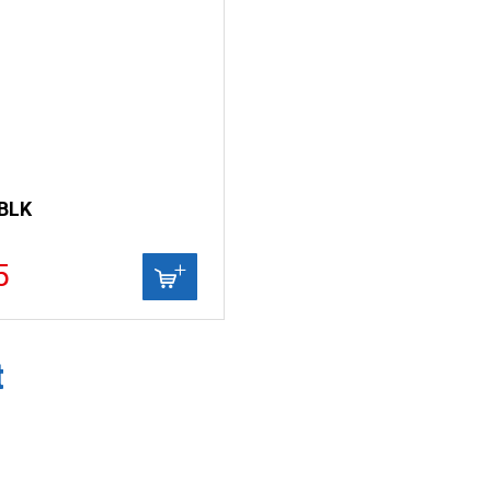
 BLK
5
t