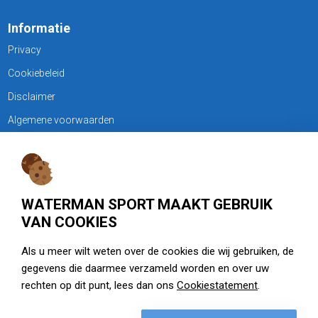
Informatie
Privacy
Cookiebeleid
Disclaimer
Algemene voorwaarden
KLANTENSERVICE
Treubweg 15-17, 1112 BA Diemen
WATERMAN SPORT MAAKT GEBRUIK
020 - 6901044
VAN COOKIES
Openingstijden
Als u meer wilt weten over de cookies die wij gebruiken, de
gegevens die daarmee verzameld worden en over uw
zie watermansport.nl
rechten op dit punt, lees dan ons
Cookiestatement
.