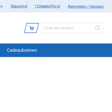
s:
Skipoint.nl
123dakkoffer.nl
Aanmelden / Inloggen
Cadeaubonnen