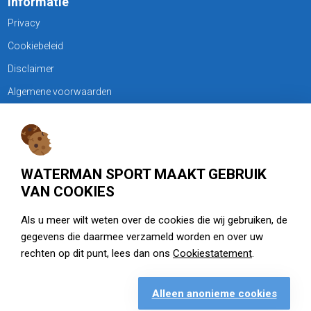
Informatie
Privacy
Cookiebeleid
Disclaimer
Algemene voorwaarden
KLANTENSERVICE
Treubweg 15-17, 1112 BA Diemen
WATERMAN SPORT MAAKT GEBRUIK
020 - 6901044
VAN COOKIES
Openingstijden
Als u meer wilt weten over de cookies die wij gebruiken, de
gegevens die daarmee verzameld worden en over uw
zie watermansport.nl
rechten op dit punt, lees dan ons
Cookiestatement
.
Alleen anonieme cookies