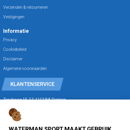
Verzenden & retourneren
Vestigingen
Informatie
Privacy
Cookiebeleid
Disclaimer
Algemene voorwaarden
KLANTENSERVICE
Treubweg 15-17, 1112 BA Diemen
020 - 6901044
Openingstijden
WATERMAN SPORT MAAKT GEBRUIK
zie watermansport.nl