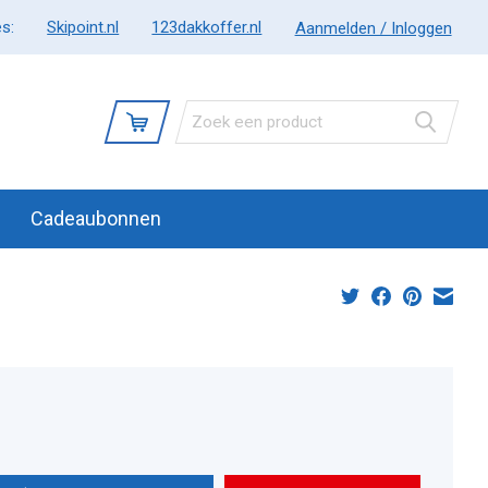
s:
Skipoint.nl
123dakkoffer.nl
Aanmelden / Inloggen
Cadeaubonnen