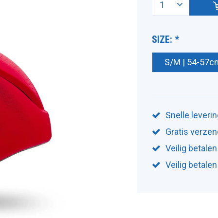
SIZE:
*
S/M | 54-57c
Snelle leveri
Gratis verzen
Veilig betalen
Veilig betale