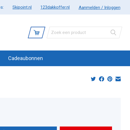
s:
Skipoint.nl
123dakkoffer.nl
Aanmelden / Inloggen
Cadeaubonnen