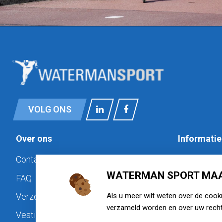
VOLG ONS
Over ons
Informatie
Contact
Privacy
WATERMAN SPORT MAA
FAQ
Cookiebele
Als u meer wilt weten over de cook
Verzenden & retourneren
Disclaimer
verzameld worden en over uw recht
Vestigingen
Algemene 