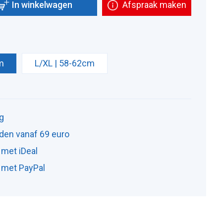
In winkelwagen
Afspraak maken
m
L/XL | 58-62cm
ng
den vanaf 69 euro
 met iDeal
n met PayPal