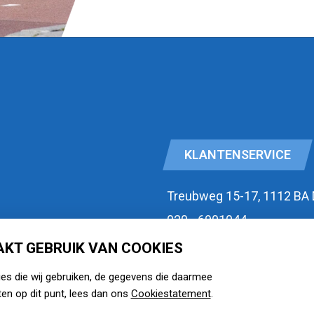
KLANTENSERVICE
Treubweg 15-17, 1112 BA
020 - 6901044
KT GEBRUIK VAN COOKIES
id
Openingstijden
ies die wij gebruiken, de gegevens die daarmee
zie watermansport.nl
en op dit punt, lees dan ons
Cookiestatement
.
voorwaarden