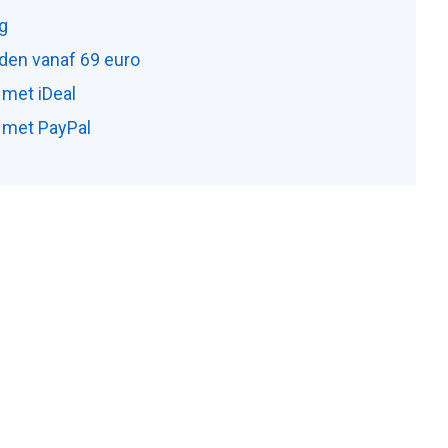
ng
den vanaf 69 euro
 met iDeal
n met PayPal