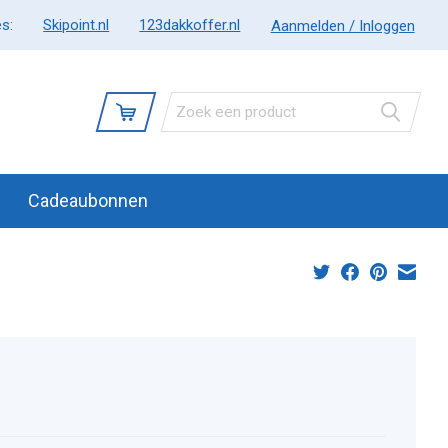
s:
Skipoint.nl
123dakkoffer.nl
Aanmelden / Inloggen
Cadeaubonnen