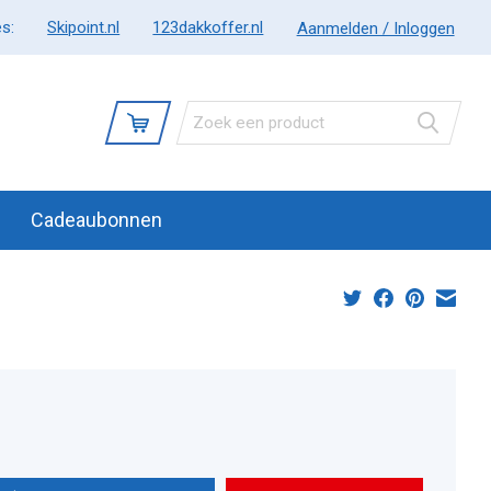
s:
Skipoint.nl
123dakkoffer.nl
Aanmelden / Inloggen
Cadeaubonnen