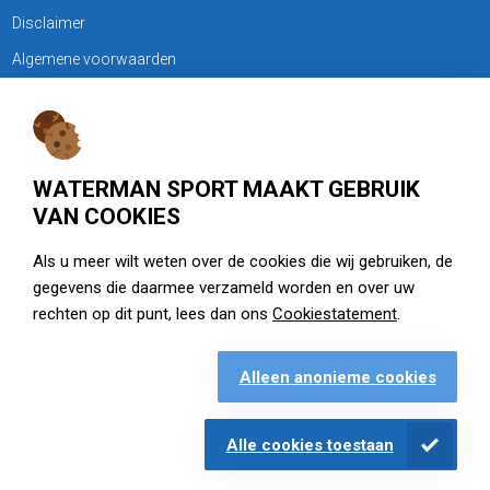
Disclaimer
Algemene voorwaarden
KLANTENSERVICE
Treubweg 15-17, 1112 BA Diemen
WATERMAN SPORT MAAKT GEBRUIK
020 - 6901044
VAN COOKIES
Openingstijden
Als u meer wilt weten over de cookies die wij gebruiken, de
gegevens die daarmee verzameld worden en over uw
zie watermansport.nl
rechten op dit punt, lees dan ons
Cookiestatement
.
Alleen anonieme cookies
Openingstijden
Alle cookies toestaan