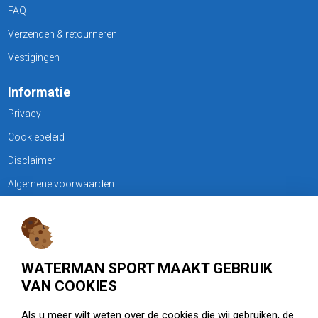
FAQ
Verzenden & retourneren
Vestigingen
Informatie
Privacy
Cookiebeleid
Disclaimer
Algemene voorwaarden
KLANTENSERVICE
Treubweg 15-17, 1112 BA Diemen
WATERMAN SPORT MAAKT GEBRUIK
020 - 6901044
VAN COOKIES
Openingstijden
Als u meer wilt weten over de cookies die wij gebruiken, de