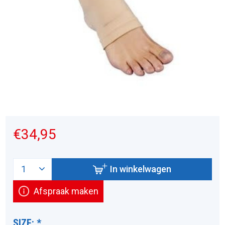
€34,95
In winkelwagen
Afspraak maken
SIZE:
*