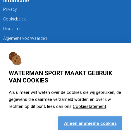
Informatie
Privacy
Cookiebeleid
Disclaimer
Algemene voorwaarden
KLANTENSERVICE
Treubweg 15-17, 1112 BA Diemen
WATERMAN SPORT MAAKT GEBRUIK
020 - 6901044
VAN COOKIES
Openingstijden
Als u meer wilt weten over de cookies die wij gebruiken, de
gegevens die daarmee verzameld worden en over uw
zie watermansport.nl
rechten op dit punt, lees dan ons
Cookiestatement
.
Alleen anonieme cookies