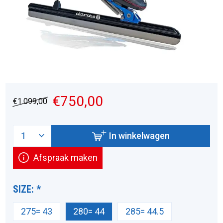
€750,00
€1.099,00
In winkelwagen
Afspraak maken
SIZE:
*
275= 43
280= 44
285= 44.5