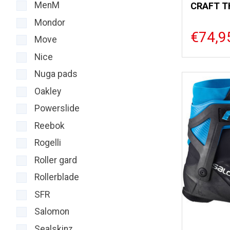
MenM
CRAFT T
Mondor
€74,9
Move
Nice
Nuga pads
Oakley
Powerslide
Reebok
Rogelli
Roller gard
Rollerblade
SFR
Salomon
Sealskinz