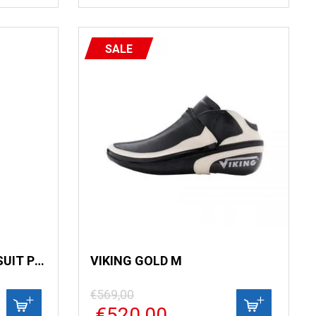
SALE
NICE RUBBER SKATINGSUIT POWER X
VIKING GOLD M
€569,00
€520,00