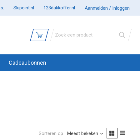
s:
Skipoint.nl
123dakkoffer.nl
Aanmelden / Inloggen
Cadeaubonnen
Sorteren op
Meest bekeken