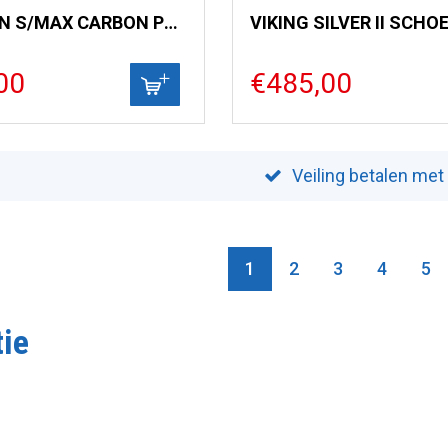
SALOMON S/MAX CARBON PROLINK
VIKING SILVER II SCHO
00
€485,00
Veiling betalen met
1
2
3
4
5
tie