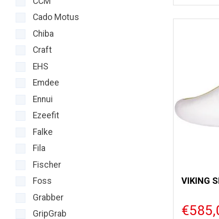
CCM
Cado Motus
Chiba
Craft
EHS
Emdee
Ennui
Ezeefit
Falke
Fila
Fischer
VIKING 
Foss
Grabber
€585,
GripGrab