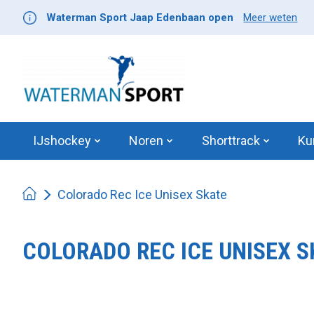
Waterman Sport Jaap Edenbaan open
Meer weten
IJshockey
Noren
Shorttrack
Ku
Colorado Rec Ice Unisex Skate
COLORADO REC ICE UNISEX S
Product image slideshow Items