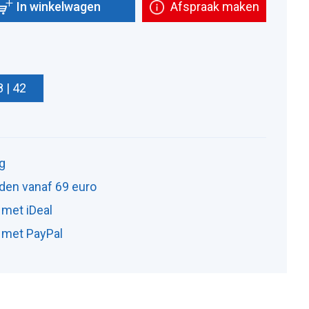
In winkelwagen
Afspraak maken
8 | 42
ng
den vanaf 69 euro
 met iDeal
n met PayPal