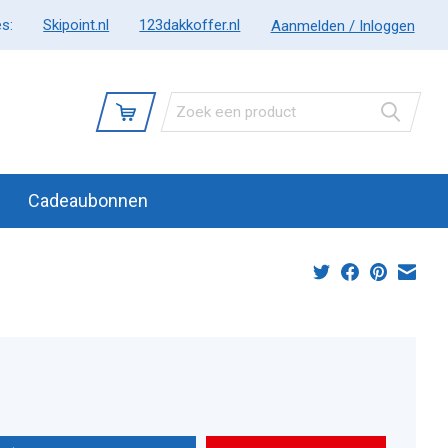
s:
Skipoint.nl
123dakkoffer.nl
Aanmelden / Inloggen
Cadeaubonnen