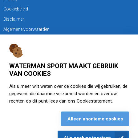
Cookiebeleid
Disclaimer
Algemene voorwaarden
KLANTENSERVICE
Treubweg 15-17, 1112 BA Diemen
WATERMAN SPORT MAAKT GEBRUIK
020 - 6901044
VAN COOKIES
Openingstijden
Als u meer wilt weten over de cookies die wij gebruiken, de
gegevens die daarmee verzameld worden en over uw
zie watermansport.nl
rechten op dit punt, lees dan ons
Cookiestatement
.
Alleen anonieme cookies
Openingstijden
Alle cookies toestaan