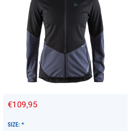
€109,95
SIZE:
*