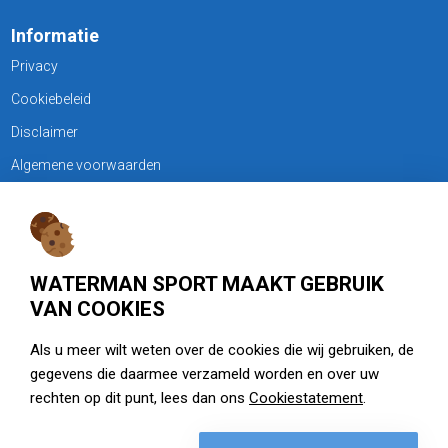
Informatie
Privacy
Cookiebeleid
Disclaimer
Algemene voorwaarden
KLANTENSERVICE
Treubweg 15-17, 1112 BA Diemen
WATERMAN SPORT MAAKT GEBRUIK
020 - 6901044
VAN COOKIES
Openingstijden
Als u meer wilt weten over de cookies die wij gebruiken, de
gegevens die daarmee verzameld worden en over uw
zie watermansport.nl
rechten op dit punt, lees dan ons
Cookiestatement
.