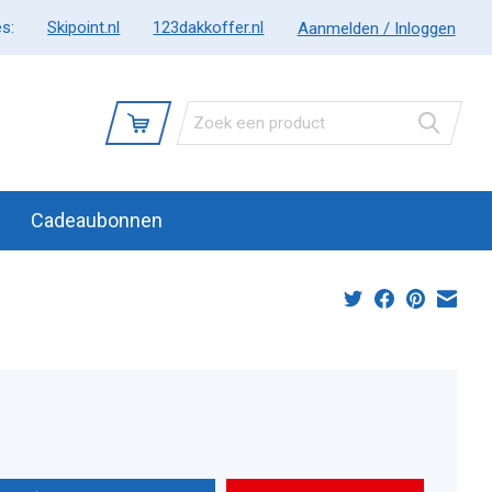
s:
Skipoint.nl
123dakkoffer.nl
Aanmelden / Inloggen
Cadeaubonnen