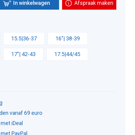
In winkelwagen
Afspraak maken
15.5|36-37
16"| 38-39
17"| 42-43
17.5|44/45
ng
den vanaf 69 euro
 met iDeal
n met PayPal