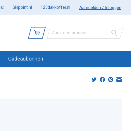
s:
Skipoint.nl
123dakkoffer.nl
Aanmelden / Inloggen
Cadeaubonnen