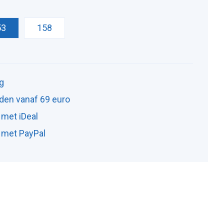
53
158
ng
den vanaf 69 euro
 met iDeal
n met PayPal