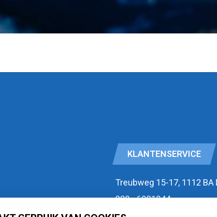
KLANTENSERVICE
Treubweg 15-17, 1112 BA
020 - 6901044