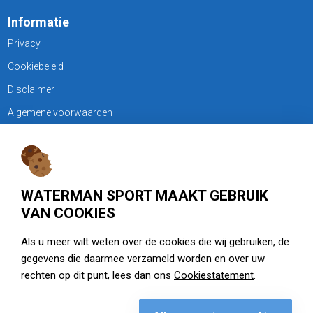
Informatie
Privacy
Cookiebeleid
Disclaimer
Algemene voorwaarden
KLANTENSERVICE
Treubweg 15-17, 1112 BA Diemen
WATERMAN SPORT MAAKT GEBRUIK
020 - 6901044
VAN COOKIES
Openingstijden
Als u meer wilt weten over de cookies die wij gebruiken, de
gegevens die daarmee verzameld worden en over uw
zie watermansport.nl
rechten op dit punt, lees dan ons
Cookiestatement
.