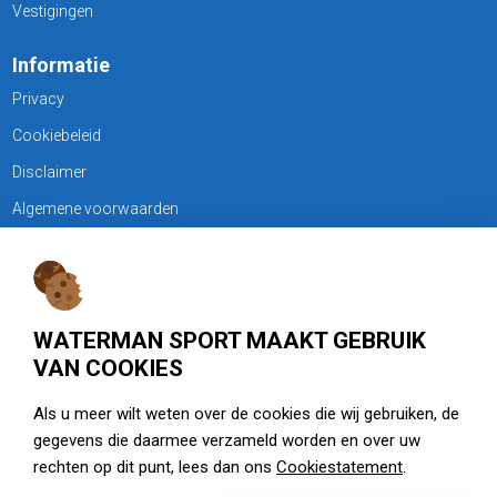
Vestigingen
Informatie
Privacy
Cookiebeleid
Disclaimer
Algemene voorwaarden
KLANTENSERVICE
Treubweg 15-17, 1112 BA Diemen
WATERMAN SPORT MAAKT GEBRUIK
020 - 6901044
VAN COOKIES
Openingstijden
Als u meer wilt weten over de cookies die wij gebruiken, de
gegevens die daarmee verzameld worden en over uw
zie watermansport.nl
rechten op dit punt, lees dan ons
Cookiestatement
.