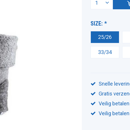
SIZE:
*
25/26
33/34
Snelle leveri
Gratis verzen
Veilig betalen
Veilig betale