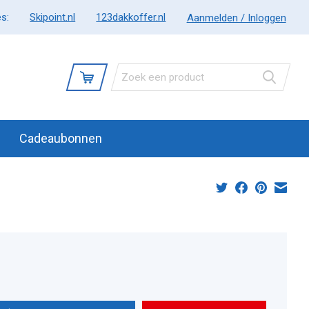
s:
Skipoint.nl
123dakkoffer.nl
Aanmelden / Inloggen
Cadeaubonnen