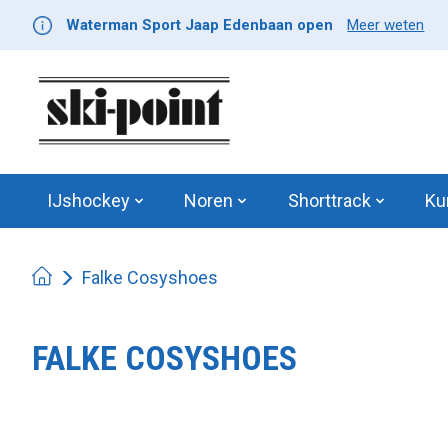
Waterman Sport Jaap Edenbaan open
Meer weten
IJshockey
Noren
Shorttrack
Ku
Falke Cosyshoes
FALKE COSYSHOES
Product image slideshow Items