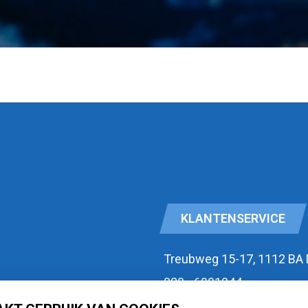
KLANTENSERVICE
Treubweg 15-17, 1112 BA
020 - 6901044