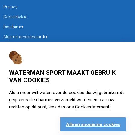
Privacy
Cookiebeleid
Disclaimer
Algemene voorwaarden
KLANTENSERVICE
Treubweg 15-17, 1112 BA Diemen
WATERMAN SPORT MAAKT GEBRUIK
020 - 6901044
VAN COOKIES
Openingstijden
Als u meer wilt weten over de cookies die wij gebruiken, de
gegevens die daarmee verzameld worden en over uw
zie watermansport.nl
rechten op dit punt, lees dan ons
Cookiestatement
.
Alleen anonieme cookies