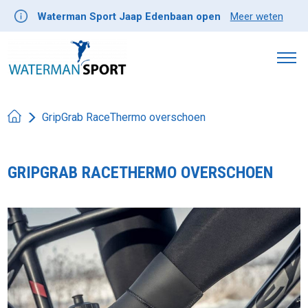
Waterman Sport Jaap Edenbaan open
Meer weten
GripGrab RaceThermo overschoen
GRIPGRAB RACETHERMO OVERSCHOEN
Product image slideshow Items