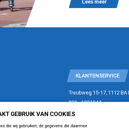
Lees meer
KLANTENSERVICE
Treubweg 15-17, 1112 BA
020 - 6901044
KT GEBRUIK VAN COOKIES
id
Openingstijden
ies die wij gebruiken, de gegevens die daarmee