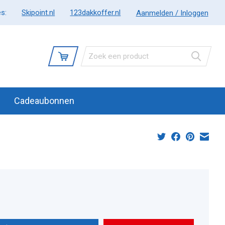
s:
Skipoint.nl
123dakkoffer.nl
Aanmelden / Inloggen
Cadeaubonnen