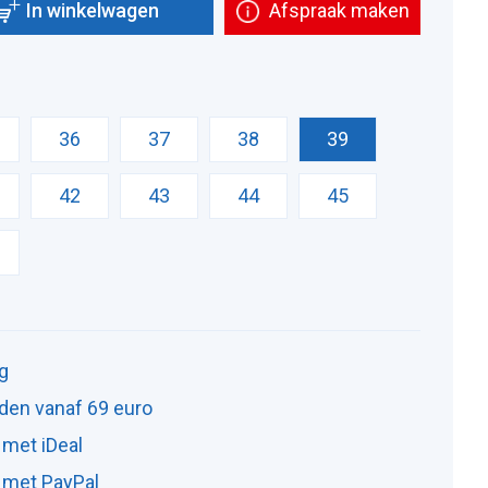
In winkelwagen
Afspraak maken
36
37
38
39
42
43
44
45
ng
den vanaf 69 euro
 met iDeal
n met PayPal