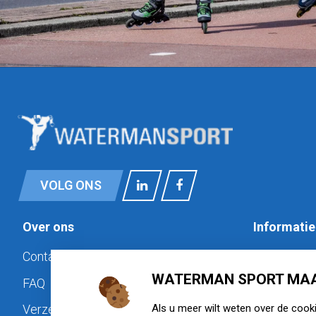
VOLG ONS
Over ons
Informatie
Contact
Privacy
WATERMAN SPORT MAA
FAQ
Cookiebele
Als u meer wilt weten over de cook
Verzenden & retourneren
Disclaimer