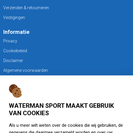
Verzenden & retourneren
Vestigingen
Informatie
Privacy
Cookiebeleid
Disclaimer
Algemene voorwaarden
KLANTENSERVICE
Treubweg 15-17, 1112 BA Diemen
WATERMAN SPORT MAAKT GEBRUIK
020 - 6901044
VAN COOKIES
Openingstijden
Als u meer wilt weten over de cookies die wij gebruiken, de
gegevens die daarmee verzameld worden en over uw
zie watermansport.nl