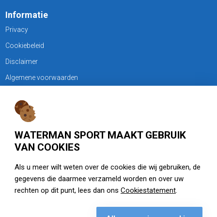
Informatie
Privacy
Cookiebeleid
Disclaimer
Algemene voorwaarden
KLANTENSERVICE
Treubweg 15-17, 1112 BA Diemen
WATERMAN SPORT MAAKT GEBRUIK
020 - 6901044
VAN COOKIES
Openingstijden
Als u meer wilt weten over de cookies die wij gebruiken, de
gegevens die daarmee verzameld worden en over uw
zie watermansport.nl
rechten op dit punt, lees dan ons
Cookiestatement
.