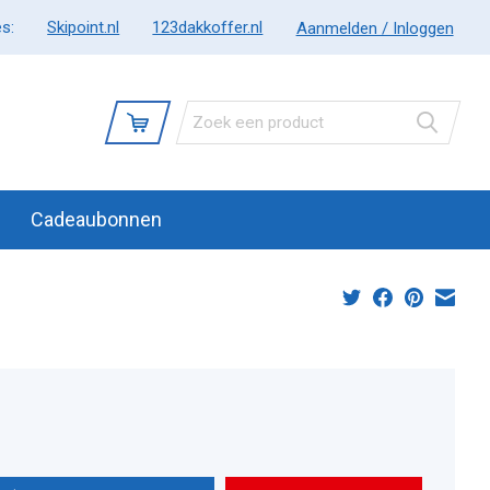
s:
Skipoint.nl
123dakkoffer.nl
Aanmelden / Inloggen
Cadeaubonnen