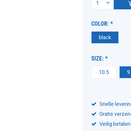
COLOR:
*
black
SIZE:
*
10.5
9
Snelle leveri
Gratis verzen
Veilig betalen