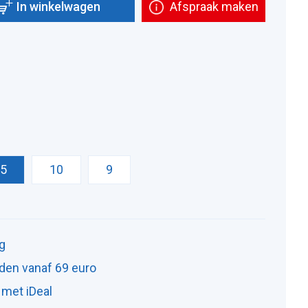
In winkelwagen
Afspraak maken
.5
10
9
ng
den vanaf 69 euro
 met iDeal