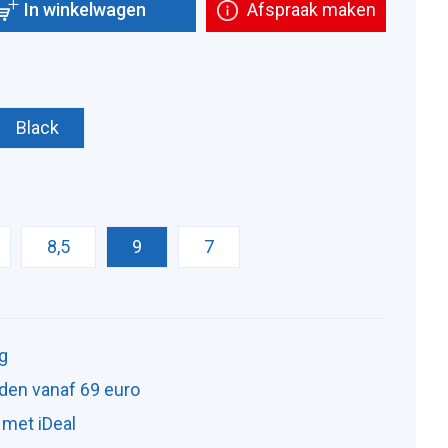
In winkelwagen
Afspraak maken
Black
8,5
9
7
ng
den vanaf 69 euro
 met iDeal