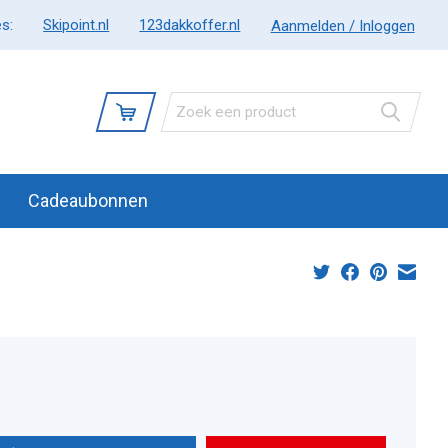
s:
Skipoint.nl
123dakkoffer.nl
Aanmelden / Inloggen
Cadeaubonnen