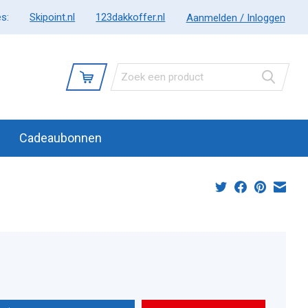
s:
Skipoint.nl
123dakkoffer.nl
Aanmelden / Inloggen
Cadeaubonnen