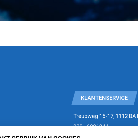
KLANTENSERVICE
Treubweg 15-17, 1112 BA
020 - 6901044