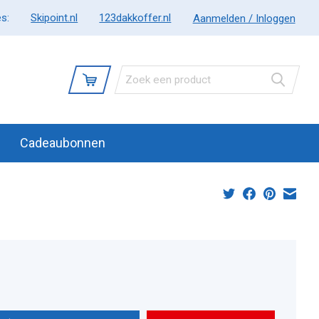
s:
Skipoint.nl
123dakkoffer.nl
Aanmelden / Inloggen
Cadeaubonnen