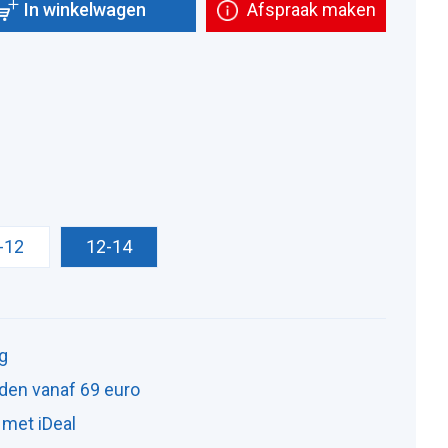
In winkelwagen
Afspraak maken
-12
12-14
ng
den vanaf 69 euro
 met iDeal