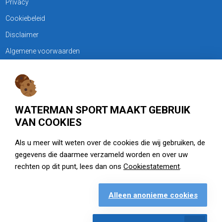
Privacy
Cookiebeleid
Disclaimer
Algemene voorwaarden
KLANTENSERVICE
Treubweg 15-17, 1112 BA Diemen
WATERMAN SPORT MAAKT GEBRUIK
020 - 6901044
VAN COOKIES
Openingstijden
Als u meer wilt weten over de cookies die wij gebruiken, de
gegevens die daarmee verzameld worden en over uw
zie watermansport.nl
rechten op dit punt, lees dan ons
Cookiestatement
.
Alleen anonieme cookies