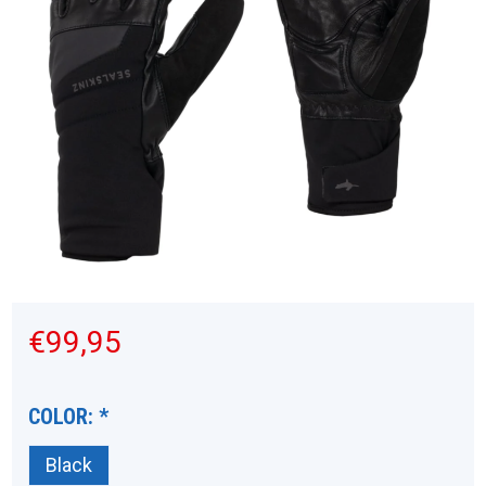
€99,95
COLOR:
*
Black