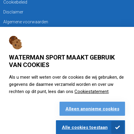
Cookiebeleid
Disclaimer
Algemene voorwaarden
KLANTENSERVICE
Treubweg 15-17, 1112 BA Diemen
WATERMAN SPORT MAAKT GEBRUIK
020 - 6901044
VAN COOKIES
Openingstijden
Als u meer wilt weten over de cookies die wij gebruiken, de
gegevens die daarmee verzameld worden en over uw
zie watermansport.nl
rechten op dit punt, lees dan ons
Cookiestatement
.
Alleen anonieme cookies
Openingstijden
Alle cookies toestaan