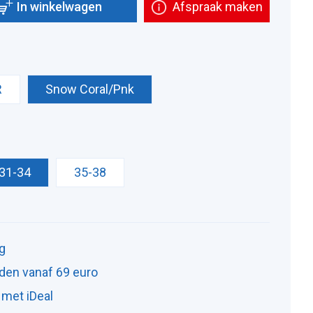
In winkelwagen
Afspraak maken
R
Snow Coral/Pnk
31-34
35-38
ng
den vanaf 69 euro
 met iDeal