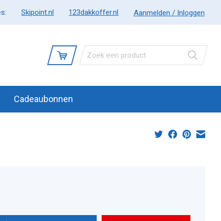
s:
Skipoint.nl
123dakkoffer.nl
Aanmelden / Inloggen
Cadeaubonnen