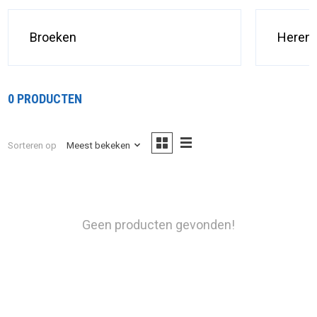
Broeken
Heren 
0 PRODUCTEN
Sorteren op
Meest bekeken
Geen producten gevonden!