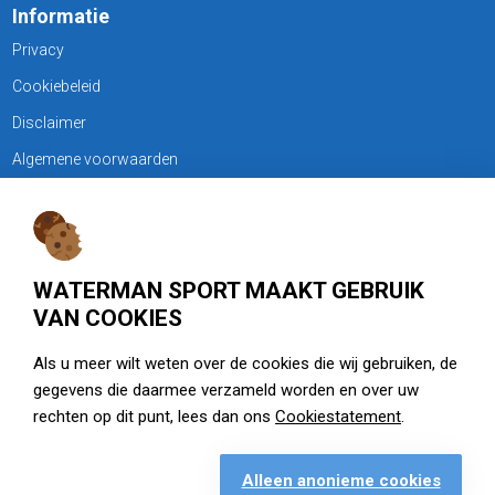
Informatie
Privacy
Cookiebeleid
Disclaimer
Algemene voorwaarden
KLANTENSERVICE
Treubweg 15-17, 1112 BA Diemen
WATERMAN SPORT MAAKT GEBRUIK
020 - 6901044
VAN COOKIES
Openingstijden
Als u meer wilt weten over de cookies die wij gebruiken, de
gegevens die daarmee verzameld worden en over uw
zie watermansport.nl
rechten op dit punt, lees dan ons
Cookiestatement
.
Alleen anonieme cookies