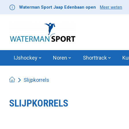
Waterman Sport Jaap Edenbaan open
Meer weten
IJshockey
Noren
Shorttrack
Ku
Slijpkorrels
SLIJPKORRELS
Product image slideshow Items