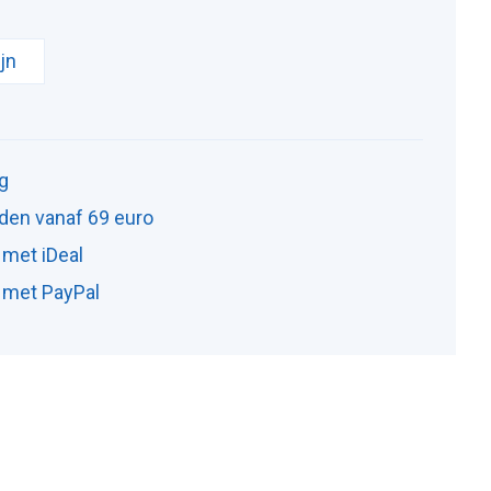
ijn
ng
den vanaf 69 euro
 met iDeal
n met PayPal