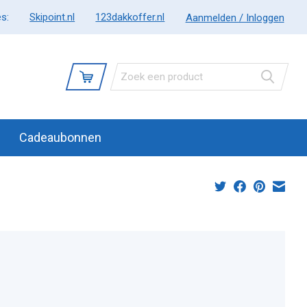
s:
Skipoint.nl
123dakkoffer.nl
Aanmelden / Inloggen
Cadeaubonnen