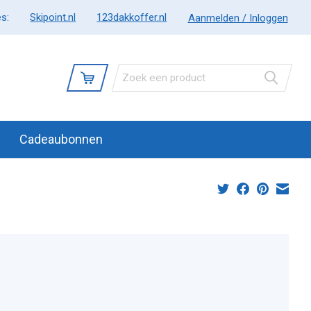
s:
Skipoint.nl
123dakkoffer.nl
Aanmelden / Inloggen
Cadeaubonnen