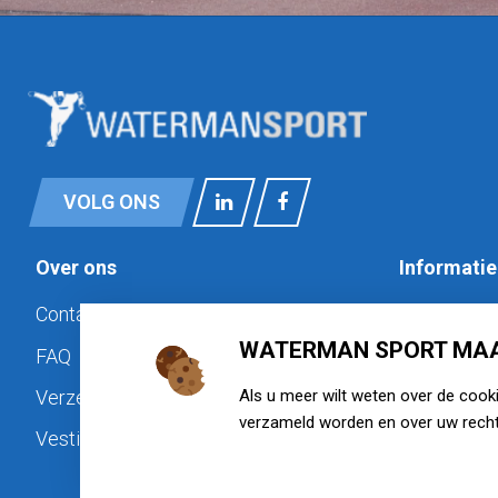
VOLG ONS
Over ons
Informatie
Contact
Privacy
WATERMAN SPORT MAA
FAQ
Cookiebele
Als u meer wilt weten over de cook
Verzenden & retourneren
Disclaimer
verzameld worden en over uw recht
Vestigingen
Algemene 