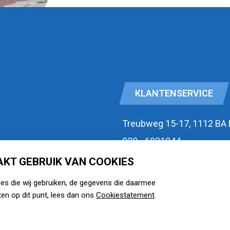
KLANTENSERVICE
Treubweg 15-17, 1112 BA
020 - 6901044
KT GEBRUIK VAN COOKIES
id
Openingstijden
ies die wij gebruiken, de gegevens die daarmee
zie watermansport.nl
en op dit punt, lees dan ons
Cookiestatement
.
voorwaarden