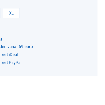
XL
ng
den vanaf 69 euro
 met iDeal
n met PayPal