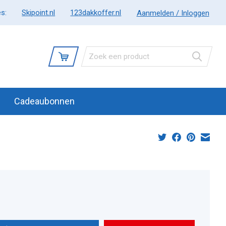
s:
Skipoint.nl
123dakkoffer.nl
Aanmelden / Inloggen
Cadeaubonnen