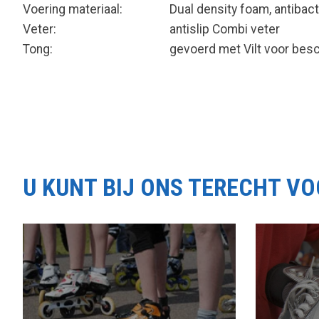
Voering materiaal:
Dual density foam, antibact
Veter:
antislip Combi veter
Tong:
gevoerd met Vilt voor bes
U KUNT BIJ ONS TERECHT V