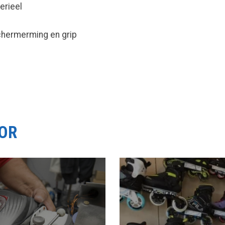
erieel
chermerming en grip
OOR