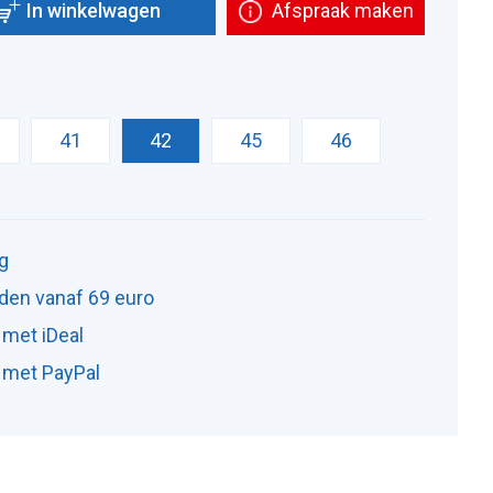
In winkelwagen
Afspraak maken
41
42
45
46
ng
den vanaf 69 euro
 met iDeal
n met PayPal