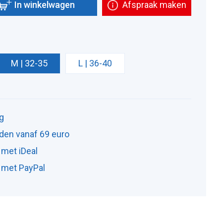
In winkelwagen
Afspraak maken
M | 32-35
L | 36-40
ng
den vanaf 69 euro
 met iDeal
n met PayPal