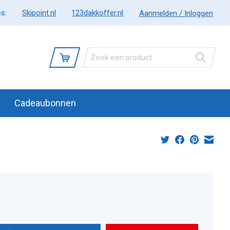
s:
Skipoint.nl
123dakkoffer.nl
Aanmelden / Inloggen
Cadeaubonnen