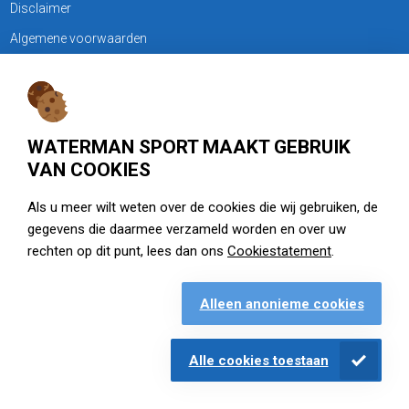
Disclaimer
Algemene voorwaarden
KLANTENSERVICE
Treubweg 15-17, 1112 BA Diemen
WATERMAN SPORT MAAKT GEBRUIK
020 - 6901044
VAN COOKIES
Openingstijden
Als u meer wilt weten over de cookies die wij gebruiken, de
gegevens die daarmee verzameld worden en over uw
zie watermansport.nl
rechten op dit punt, lees dan ons
Cookiestatement
.
Alleen anonieme cookies
Openingstijden
Alle cookies toestaan