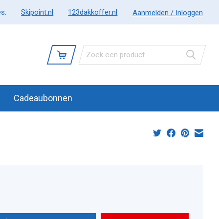
s:
Skipoint.nl
123dakkoffer.nl
Aanmelden / Inloggen
Cadeaubonnen