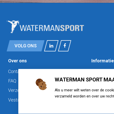
VOLG ONS
Over ons
Informatie
Contact
Privacy
WATERMAN SPORT MAA
FAQ
Cookiebele
Verzenden & retourneren
Disclaimer
Als u meer wilt weten over de cook
verzameld worden en over uw recht
Vestigingen
Algemene 