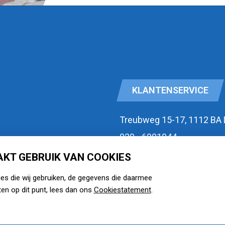
KLANTENSERVICE
Treubweg 15-17, 1112 BA
020 - 6901044
KT GEBRUIK VAN COOKIES
id
Openingstijden
ies die wij gebruiken, de gegevens die daarmee
zie watermansport.nl
en op dit punt, lees dan ons
Cookiestatement
.
voorwaarden