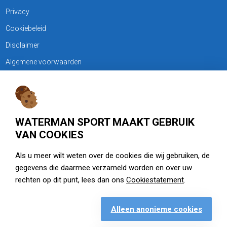
Privacy
Cookiebeleid
Disclaimer
Algemene voorwaarden
KLANTENSERVICE
Treubweg 15-17, 1112 BA Diemen
WATERMAN SPORT MAAKT GEBRUIK
020 - 6901044
VAN COOKIES
Openingstijden
Als u meer wilt weten over de cookies die wij gebruiken, de
gegevens die daarmee verzameld worden en over uw
zie watermansport.nl
rechten op dit punt, lees dan ons
Cookiestatement
.
Alleen anonieme cookies