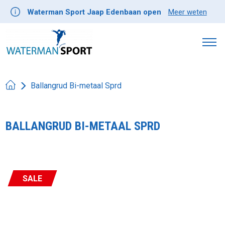
Waterman Sport Jaap Edenbaan open
Meer weten
Ballangrud Bi-metaal Sprd
BALLANGRUD BI-METAAL SPRD
SALE
Product image slideshow Items