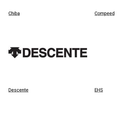
Chiba
Compeed
Descente
EHS