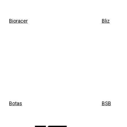
Bioracer
Bliz
Botas
BSB