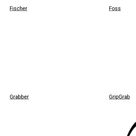
Fischer
Foss
Grabber
GripGrab