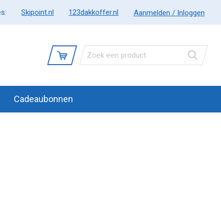
s:
Skipoint.nl
123dakkoffer.nl
Aanmelden / Inloggen
Cadeaubonnen