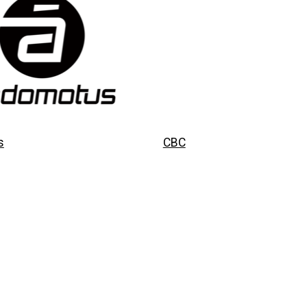
s
CBC